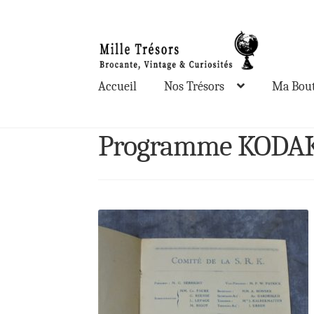
Aller
Aller
à
au
la
contenu
Accueil
Nos Trésors
Ma Bout
navigation
Programme KODAK