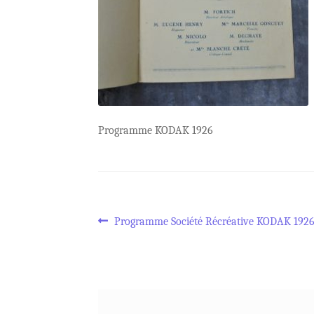
Programme KODAK 1926
Navigation
Article
Programme Société Récréative KODAK 192
précédent :
de
l’article