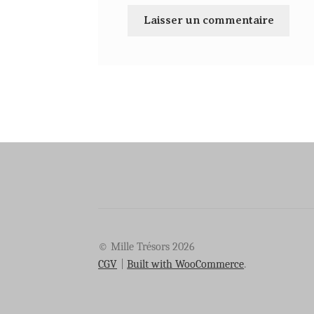
© Mille Trésors 2026
CGV
Built with WooCommerce
.