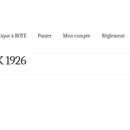
ique à ROYE
Panier
Mon compte
Règlement
 1926