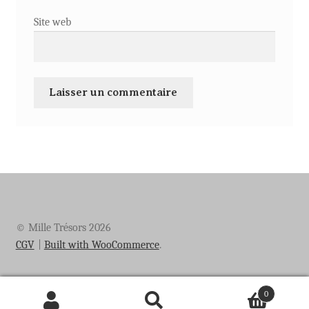
Site web
© Mille Trésors 2026
CGV
Built with WooCommerce
.
0