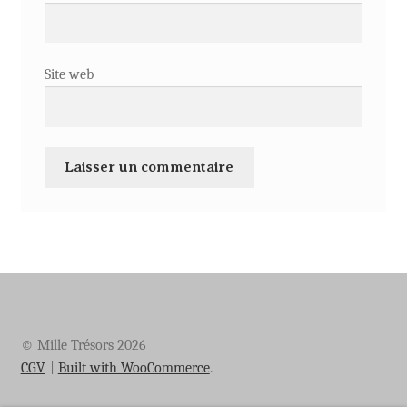
Site web
© Mille Trésors 2026
CGV
Built with WooCommerce
.