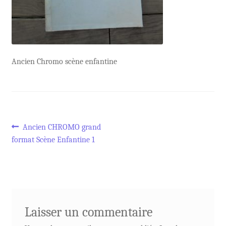
Ancien Chromo scène enfantine
Navigation
Article
Ancien CHROMO grand
précédent :
format Scène Enfantine 1
de
l’article
Laisser un commentaire