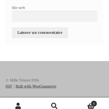
Site web
© Mille Trésors 2026
CGV
Built with WooCommerce
.
0