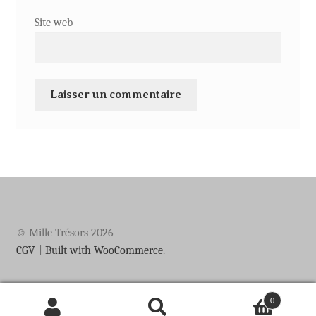
Site web
© Mille Trésors 2026
CGV
Built with WooCommerce
.
0