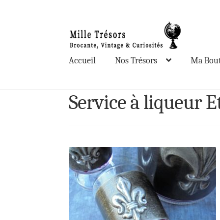
Aller
Aller
à
au
la
contenu
Accueil
Nos Trésors
Ma Bout
navigation
Service à liqueur E