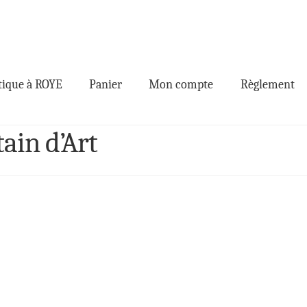
ique à ROYE
Panier
Mon compte
Règlement
tain d’Art