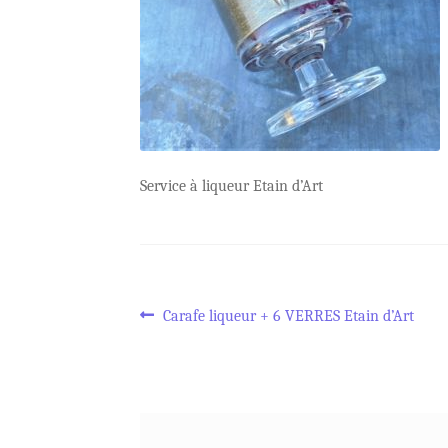
Service à liqueur Etain d’Art
Navigation
Article
Carafe liqueur + 6 VERRES Etain d’Art
précédent :
de
l’article