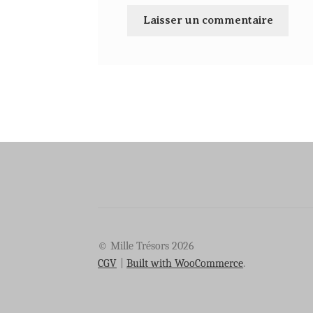
© Mille Trésors 2026
CGV
Built with WooCommerce
.