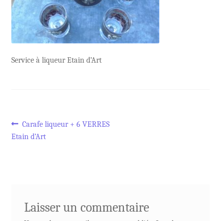
Service à liqueur Etain d’Art
Navigation
Article
Carafe liqueur + 6 VERRES
précédent :
Etain d’Art
de
l’article
Laisser un commentaire