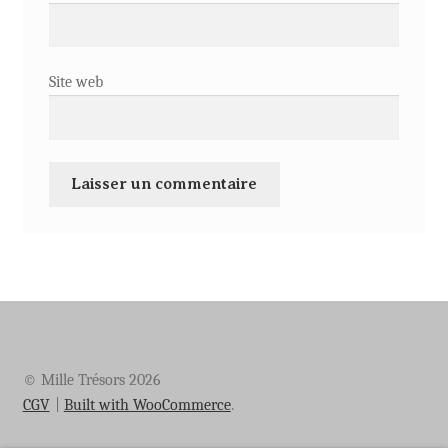
Site web
© Mille Trésors 2026
CGV
Built with WooCommerce
.