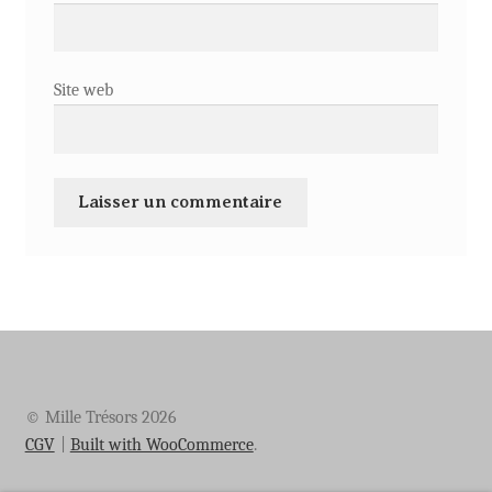
Site web
© Mille Trésors 2026
CGV
Built with WooCommerce
.