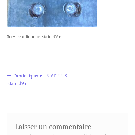
Service à liqueur Etain d’Art
Navigation
Article
Carafe liqueur + 6 VERRES
précédent :
Etain d’Art
de
l’article
Laisser un commentaire