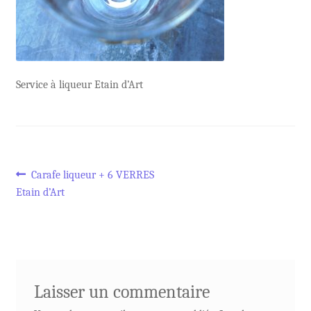
Service à liqueur Etain d’Art
Navigation
Article
Carafe liqueur + 6 VERRES
précédent :
Etain d’Art
de
l’article
Laisser un commentaire