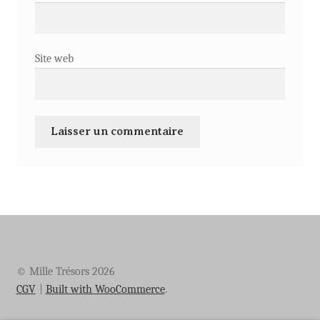
Site web
© Mille Trésors 2026
CGV
Built with WooCommerce
.