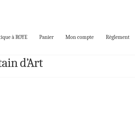
ique à ROYE
Panier
Mon compte
Règlement
tain d’Art