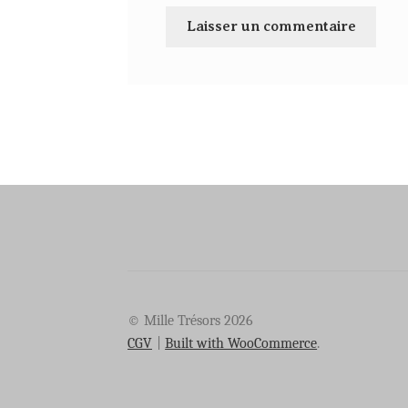
© Mille Trésors 2026
CGV
Built with WooCommerce
.