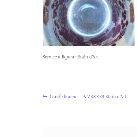
Service à liqueur Etain d’Art
Navigation
Article
Carafe liqueur + 6 VERRES Etain d’Art
précédent :
de
l’article