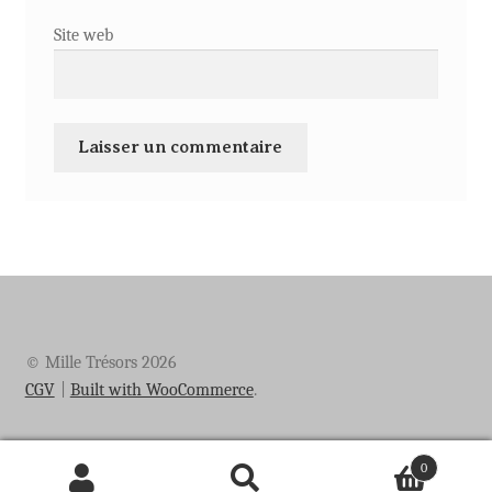
Site web
© Mille Trésors 2026
CGV
Built with WooCommerce
.
0