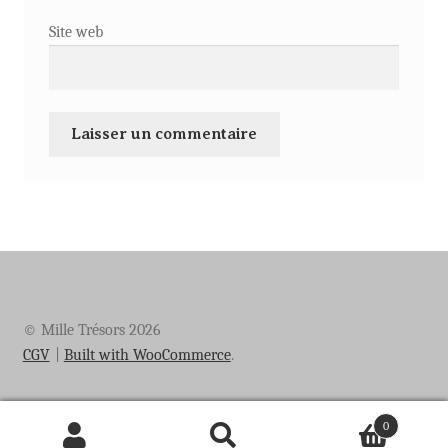
Site web
© Mille Trésors 2026
CGV
Built with WooCommerce
.
0