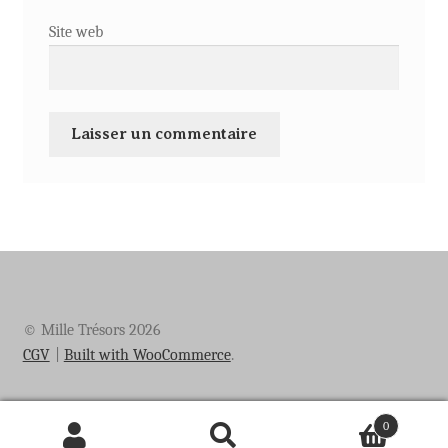
Site web
© Mille Trésors 2026
CGV
Built with WooCommerce
.
0