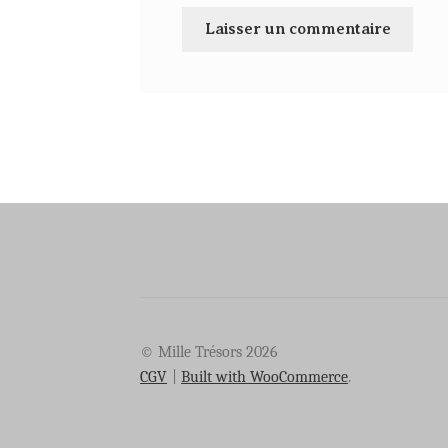
© Mille Trésors 2026
CGV
Built with WooCommerce
.