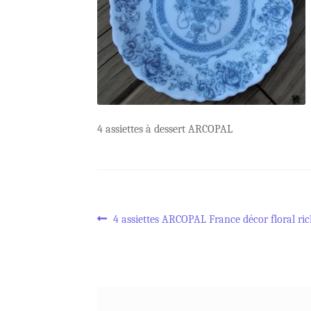
4 assiettes à dessert ARCOPAL
Navigation
Article
4 assiettes ARCOPAL France décor floral ri
précédent :
de
l’article