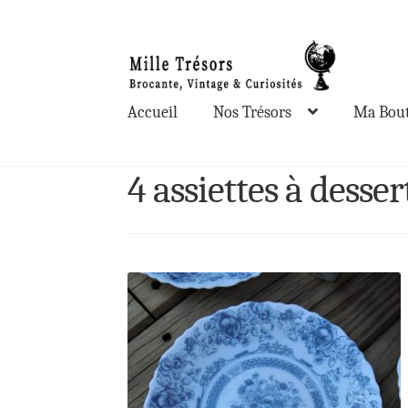
Aller
Aller
à
au
la
contenu
Accueil
Nos Trésors
Ma Bout
navigation
4 assiettes à dess