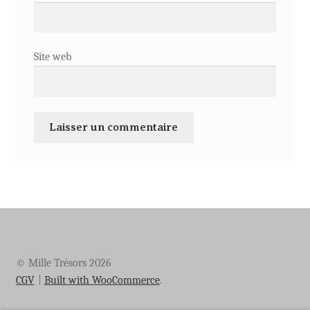
Site web
© Mille Trésors 2026
CGV
Built with WooCommerce
.