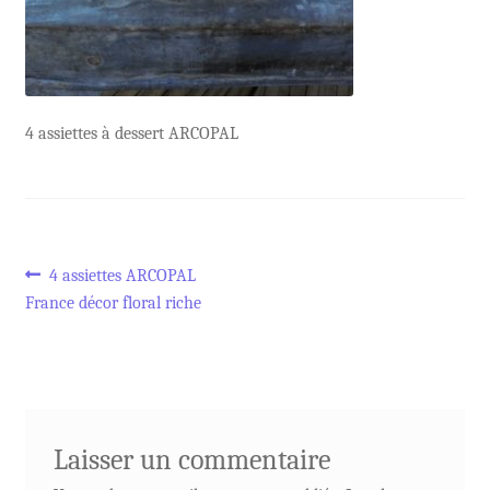
4 assiettes à dessert ARCOPAL
Navigation
Article
4 assiettes ARCOPAL
précédent :
France décor floral riche
de
l’article
Laisser un commentaire