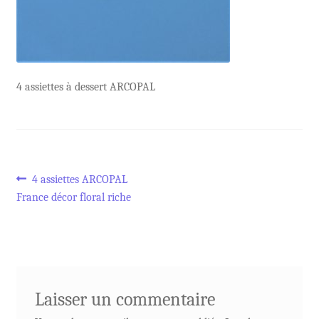
4 assiettes à dessert ARCOPAL
Navigation
Article
4 assiettes ARCOPAL
précédent :
France décor floral riche
de
l’article
Laisser un commentaire