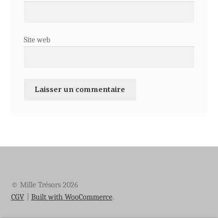
Site web
© Mille Trésors 2026
CGV
Built with WooCommerce
.