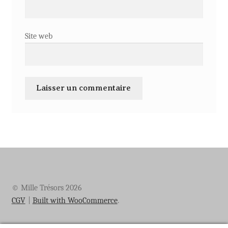
Site web
© Mille Trésors 2026
CGV
Built with WooCommerce
.