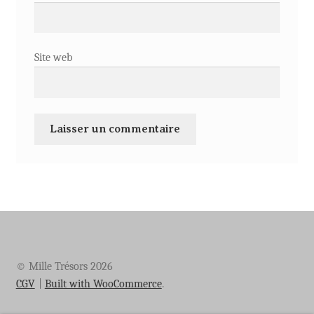
Site web
© Mille Trésors 2026
CGV
Built with WooCommerce
.