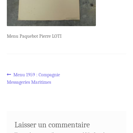
Menu Paquebot Pierre LOTI
Navigation
Article
Menu 1959 : Compagnie
précédent :
Messageries Maritimes
de
l’article
Laisser un commentaire