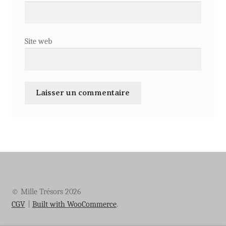
Site web
© Mille Trésors 2026
CGV
Built with WooCommerce
.