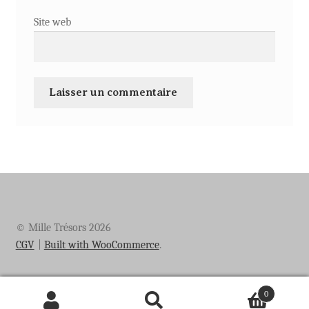
Site web
© Mille Trésors 2026
CGV
Built with WooCommerce
.
0