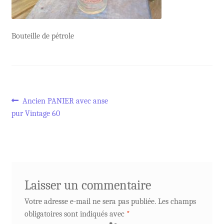
Bouteille de pétrole
Navigation
Article
Ancien PANIER avec anse
précédent :
pur Vintage 60
de
l’article
Laisser un commentaire
Votre adresse e-mail ne sera pas publiée.
Les champs
obligatoires sont indiqués avec
*