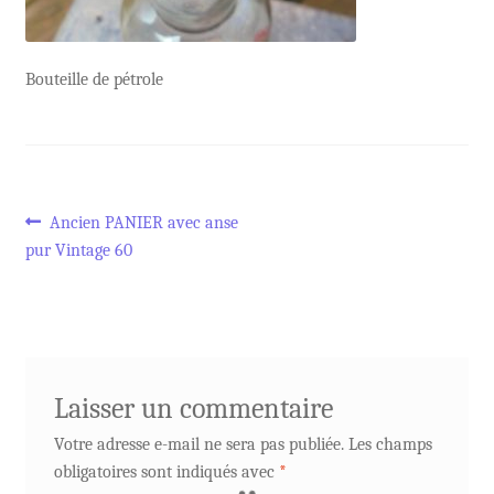
Bouteille de pétrole
Navigation
Article
Ancien PANIER avec anse
précédent :
pur Vintage 60
de
l’article
Laisser un commentaire
Votre adresse e-mail ne sera pas publiée.
Les champs
obligatoires sont indiqués avec
*