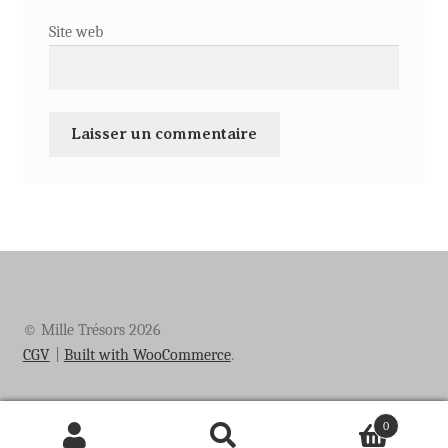
Site web
© Mille Trésors 2026
CGV
Built with WooCommerce
.
0