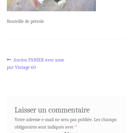
Bouteille de pétrole
Navigation
Article
Ancien PANIER avec anse
précédent :
pur Vintage 60
de
l’article
Laisser un commentaire
Votre adresse e-mail ne sera pas publiée.
Les champs
obligatoires sont indiqués avec
*