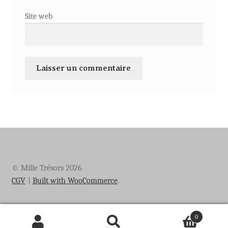
Site web
© Mille Trésors 2026
CGV
Built with WooCommerce
.
0