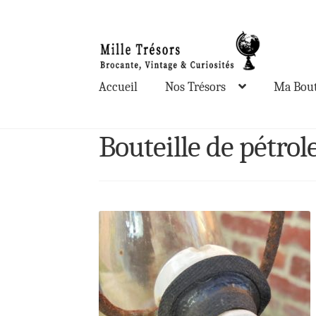
Aller
Aller
à
au
la
contenu
Accueil
Nos Trésors
Ma Bout
navigation
Bouteille de pétrol