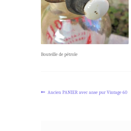
Bouteille de pétrole
Navigation
Article
Ancien PANIER avec anse pur Vintage 60
précédent :
de
l’article