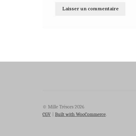
© Mille Trésors 2026
CGV
Built with WooCommerce
.