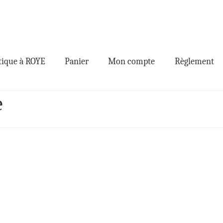
ique à ROYE
Panier
Mon compte
Règlement
e