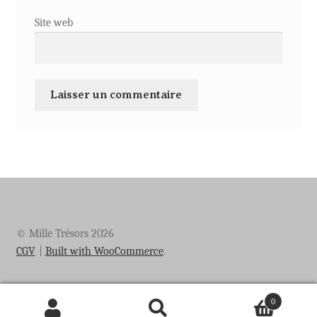
Site web
© Mille Trésors 2026
CGV
Built with WooCommerce
.
0