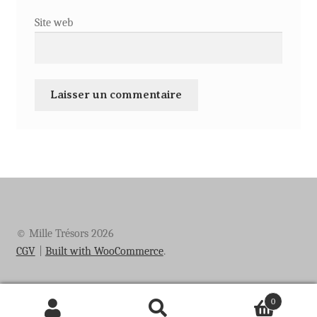
Site web
© Mille Trésors 2026
CGV
Built with WooCommerce
.
0