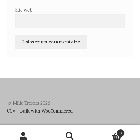
Site web
© Mille Trésors 2026
CGV
Built with WooCommerce
.
0