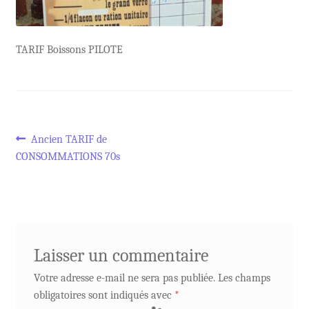
TARIF Boissons PILOTE
Navigation
Article
Ancien TARIF de
précédent :
CONSOMMATIONS 70s
de
l’article
Laisser un commentaire
Votre adresse e-mail ne sera pas publiée.
Les champs
obligatoires sont indiqués avec
*