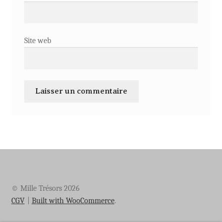
Site web
© Mille Trésors 2026
CGV
Built with WooCommerce
.