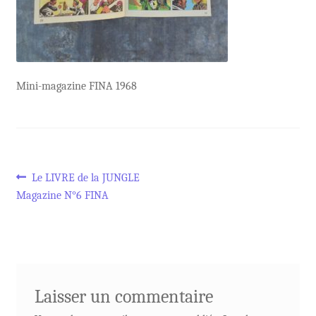
Mini-magazine FINA 1968
Navigation
Article
Le LIVRE de la JUNGLE
précédent :
Magazine N°6 FINA
de
l’article
Laisser un commentaire