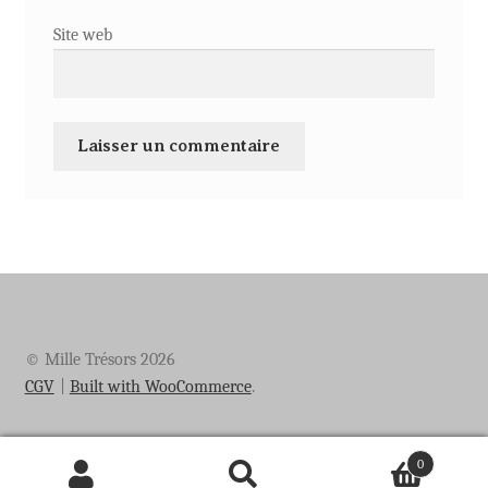
Site web
© Mille Trésors 2026
CGV
Built with WooCommerce
.
0