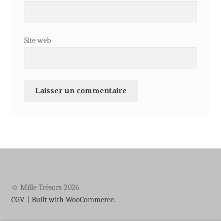
Site web
© Mille Trésors 2026
CGV
Built with WooCommerce
.