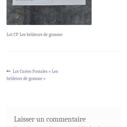
Lot CP Les brûleurs de gomme
Navigation
Article
Lot Cartes Postales « Les
précédent :
brûleurs de gomme »
de
l’article
Laisser un commentaire