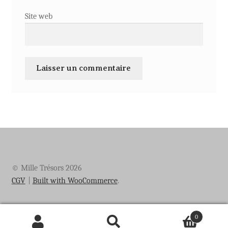
Site web
© Mille Trésors 2026
CGV
Built with WooCommerce
.
0