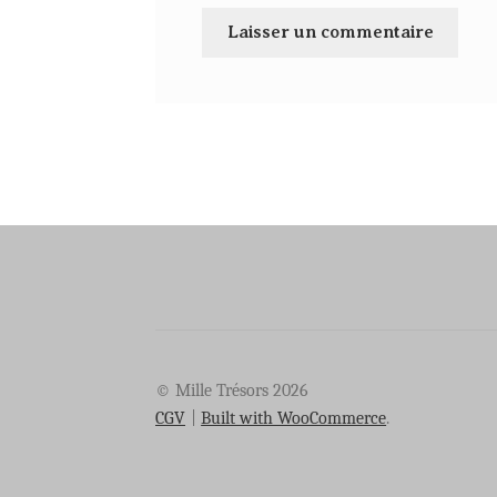
© Mille Trésors 2026
CGV
Built with WooCommerce
.