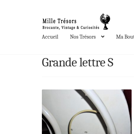
Aller
Aller
à
au
la
contenu
Accueil
Nos Trésors
Ma Bout
navigation
Grande lettre S