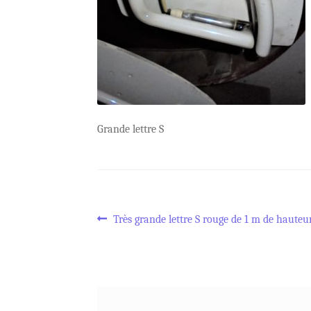
Grande lettre S
Navigation
Article
Très grande lettre S rouge de 1 m de hauteu
précédent :
de
l’article