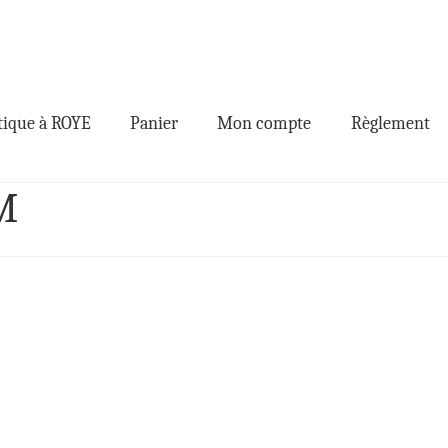
ique à ROYE
Panier
Mon compte
Règlement
M