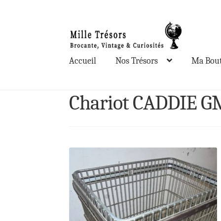
Aller
Aller
à
au
la
contenu
Accueil
Nos Trésors
Ma Bout
navigation
Chariot CADDIE G