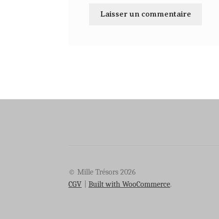
© Mille Trésors 2026
CGV
Built with WooCommerce
.