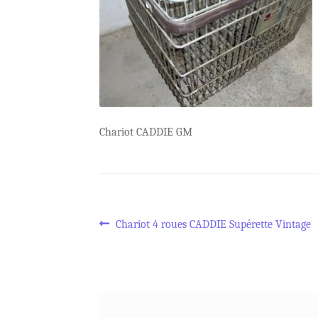
Chariot CADDIE GM
Navigation
Article
Chariot 4 roues CADDIE Supérette Vintage
précédent :
de
l’article