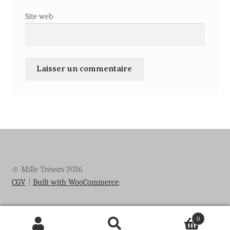
Site web
© Mille Trésors 2026
CGV
Built with WooCommerce
.
0