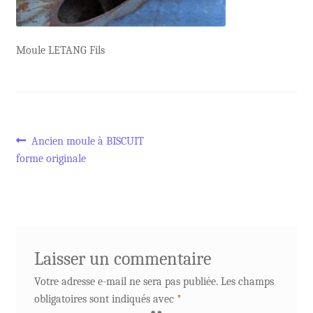
Moule LETANG Fils
Navigation
Article
Ancien moule à BISCUIT
précédent :
forme originale
de
l’article
Laisser un commentaire
Votre adresse e-mail ne sera pas publiée.
Les champs
obligatoires sont indiqués avec
*