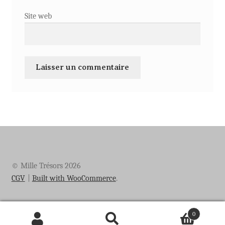
Site web
© Mille Trésors 2026
CGV
Built with WooCommerce
.
0