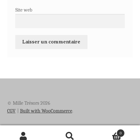
Site web
© Mille Trésors 2026
CGV
Built with WooCommerce
.
0