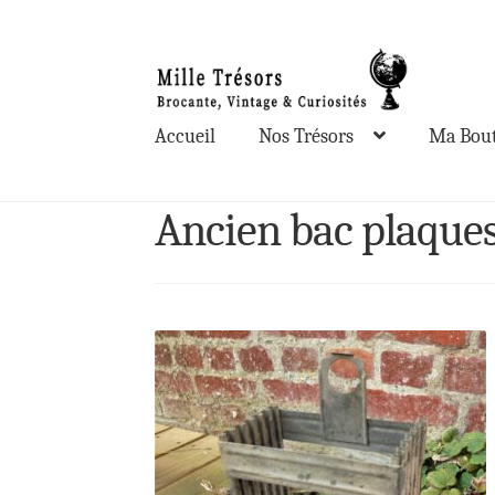
Aller
Aller
à
au
la
contenu
Accueil
Nos Trésors
Ma Bout
navigation
Ancien bac plaque