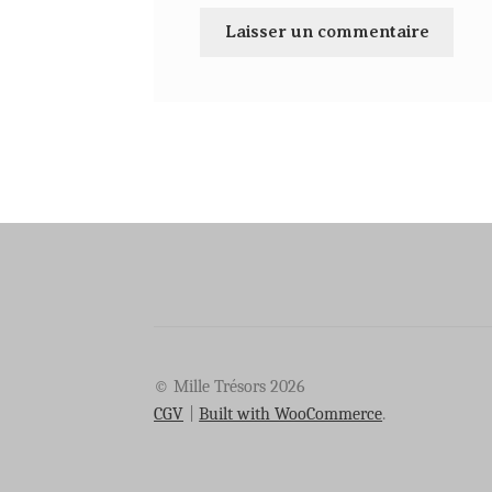
© Mille Trésors 2026
CGV
Built with WooCommerce
.