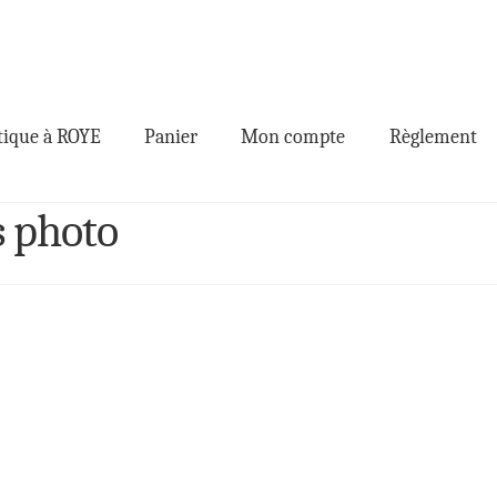
ique à ROYE
Panier
Mon compte
Règlement
s photo