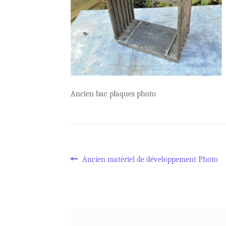
Ancien bac plaques photo
Navigation
Article
Ancien matériel de développement Photo
précédent :
de
l’article