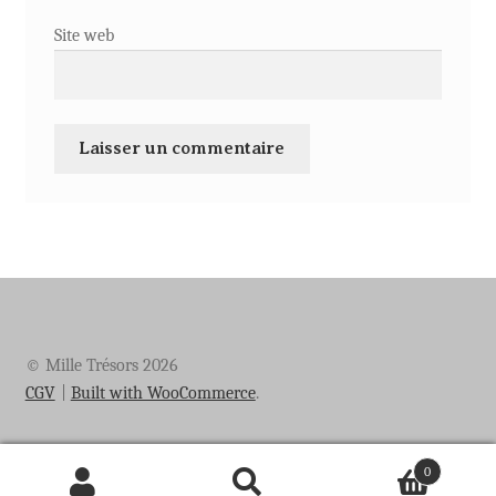
Site web
© Mille Trésors 2026
CGV
Built with WooCommerce
.
0