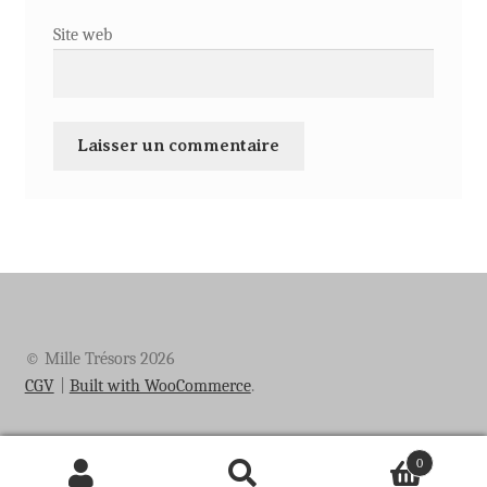
Site web
© Mille Trésors 2026
CGV
Built with WooCommerce
.
0