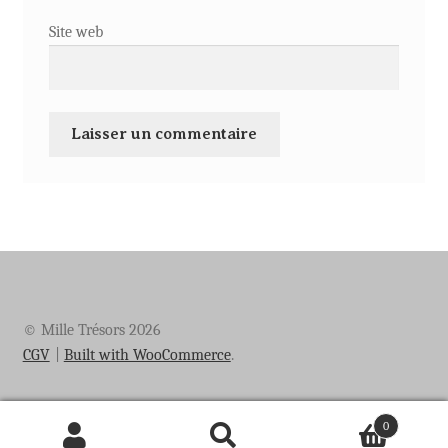
Site web
© Mille Trésors 2026
CGV
Built with WooCommerce
.
0