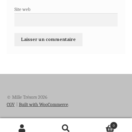
Site web
© Mille Trésors 2026
CGV
Built with WooCommerce
.
0