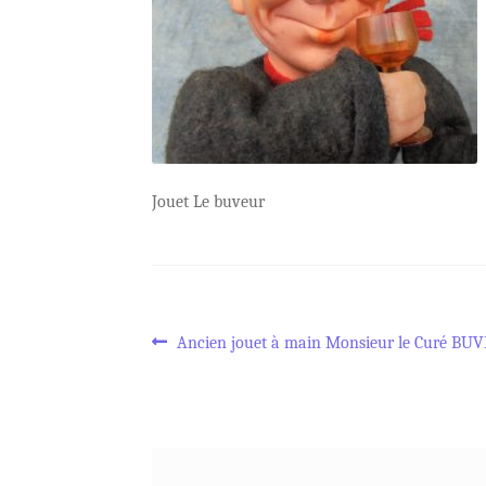
Jouet Le buveur
Navigation
Article
Ancien jouet à main Monsieur le Curé BU
précédent :
de
l’article