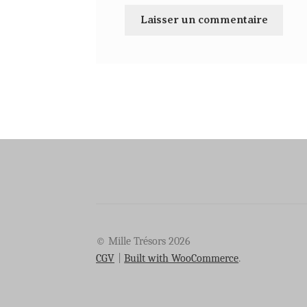
© Mille Trésors 2026
CGV
Built with WooCommerce
.