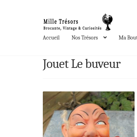
Aller
Aller
à
au
la
contenu
Accueil
Nos Trésors
Ma Bout
navigation
Jouet Le buveur