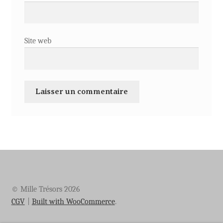
Site web
© Mille Trésors 2026
CGV
Built with WooCommerce
.