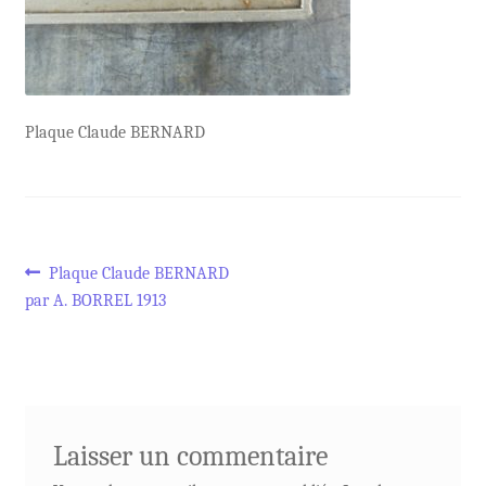
Plaque Claude BERNARD
Navigation
Article
Plaque Claude BERNARD
précédent :
par A. BORREL 1913
de
l’article
Laisser un commentaire