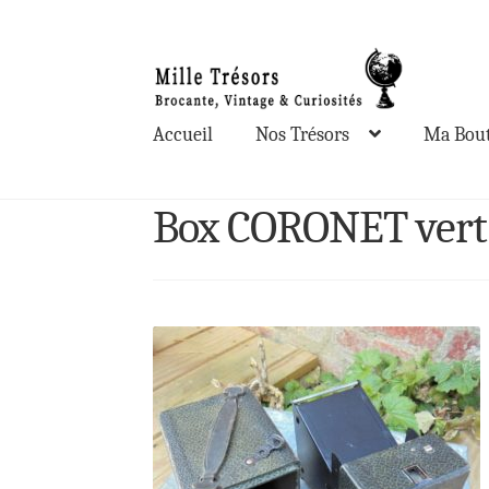
Aller
Aller
à
au
la
contenu
Accueil
Nos Trésors
Ma Bout
navigation
Box CORONET vert