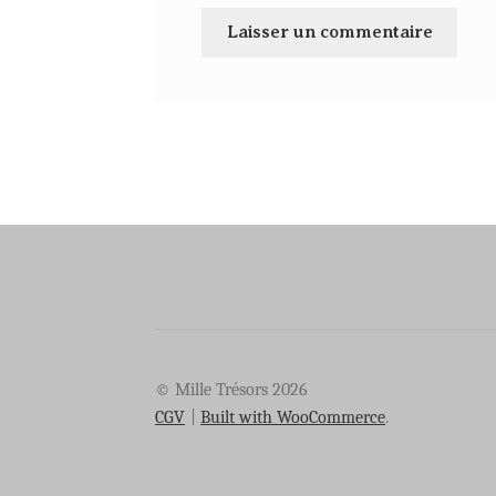
© Mille Trésors 2026
CGV
Built with WooCommerce
.