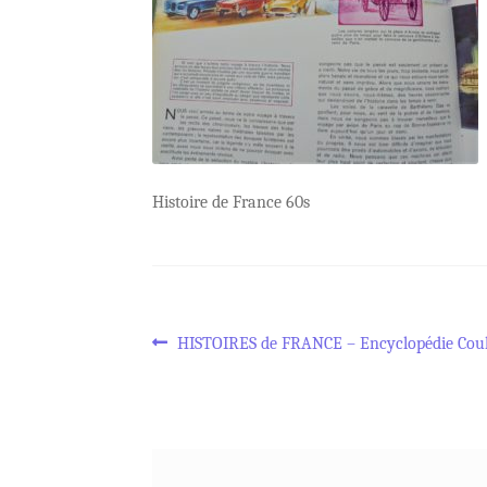
Histoire de France 60s
Navigation
Article
HISTOIRES de FRANCE – Encyclopédie Cou
précédent :
de
l’article