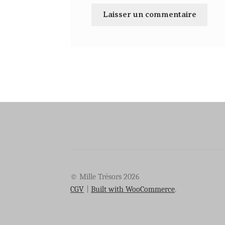
© Mille Trésors 2026
CGV
Built with WooCommerce
.