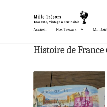
Aller
Aller
à
au
la
contenu
Accueil
Nos Trésors
Ma Bout
navigation
Histoire de France