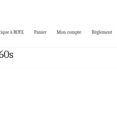
ique à ROYE
Panier
Mon compte
Règlement
 60s