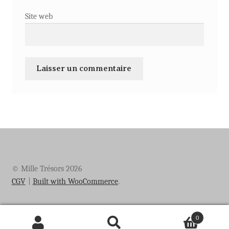
Site web
© Mille Trésors 2026
CGV
Built with WooCommerce
.
0