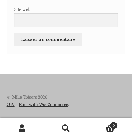
Site web
© Mille Trésors 2026
CGV
Built with WooCommerce
.
0