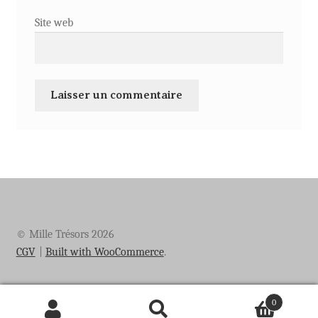
Site web
© Mille Trésors 2026
CGV
Built with WooCommerce
.
0