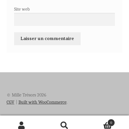
Site web
© Mille Trésors 2026
CGV
Built with WooCommerce
.
0