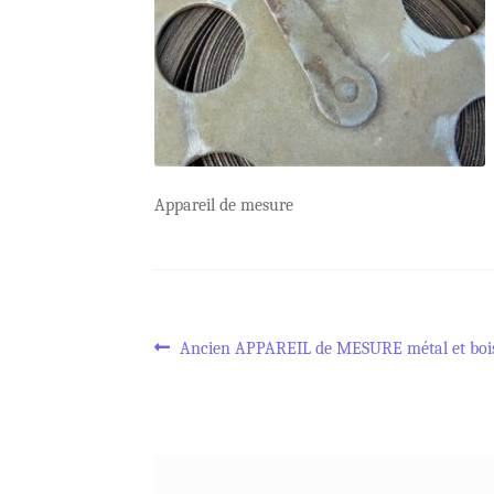
Appareil de mesure
Navigation
Article
Ancien APPAREIL de MESURE métal et boi
précédent :
de
l’article