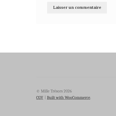
© Mille Trésors 2026
CGV
Built with WooCommerce
.