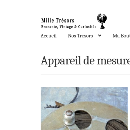
Aller
Aller
à
au
la
contenu
Accueil
Nos Trésors
Ma Bout
navigation
Appareil de mesur