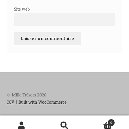
Site web
© Mille Trésors 2026
CGV
Built with WooCommerce
.
0